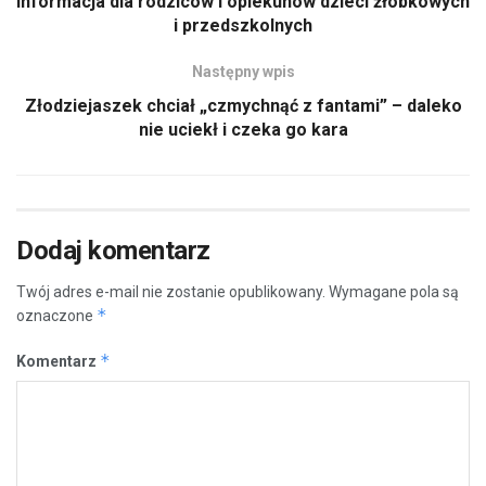
Informacja dla rodziców i opiekunów dzieci żłobkowych
i przedszkolnych
Następny wpis
Złodziejaszek chciał „czmychnąć z fantami” – daleko
nie uciekł i czeka go kara
Dodaj komentarz
Twój adres e-mail nie zostanie opublikowany.
Wymagane pola są
*
oznaczone
*
Komentarz