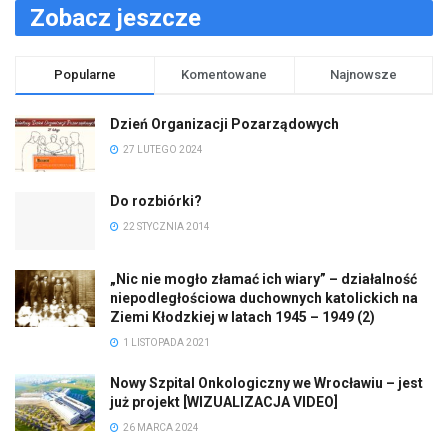
Zobacz jeszcze
Popularne
Komentowane
Najnowsze
Dzień Organizacji Pozarządowych
27 LUTEGO 2024
Do rozbiórki?
22 STYCZNIA 2014
„Nic nie mogło złamać ich wiary” – działalność
niepodległościowa duchownych katolickich na
Ziemi Kłodzkiej w latach 1945 – 1949 (2)
1 LISTOPADA 2021
Nowy Szpital Onkologiczny we Wrocławiu – jest
już projekt [WIZUALIZACJA VIDEO]
26 MARCA 2024