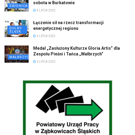
sobota w Burkatowie
ŚWIDNICA
4 LIPCA 2025
Łączenie sił na rzecz transformacji
energetycznej regionu
DOLNY
ŚLĄSK
3 LIPCA 2025
Medal „Zasłużony Kulturze Gloria Artis” dla
Zespołu Pieśni i Tańca „Wałbrzych”
WAŁBRZYCH
3 LIPCA 2025