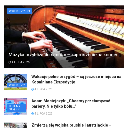
WAŁBRZYCH
Muzyka przybliża do sacrum – zaproszenie na koncert
4 LIPCA 2025
Wakacje pełne przygód – są jeszcze miejsca na
Kopalniane Ekspedycje
WAŁBRZYCH
4 LIPCA 2025
Adam Maciejczyk: „Chcemy przełamywać
bariery. Nie tylko bólu…”
DOLNY
ŚLĄSK
4 LIPCA 2025
Zmierzą się wojska pruskie i austriackie –