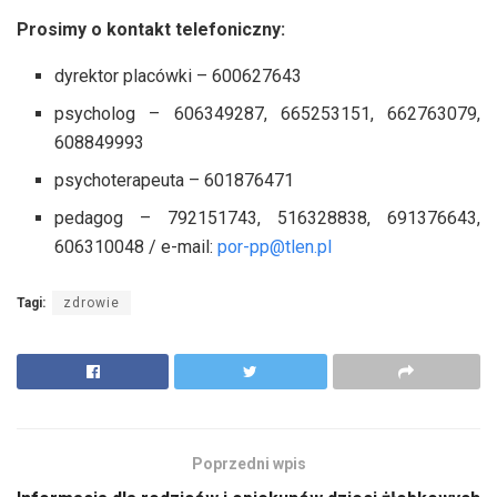
Prosimy o kontakt telefoniczny:
dyrektor placówki – 600627643
psycholog – 606349287, 665253151, 662763079,
608849993
psychoterapeuta – 601876471
pedagog – 792151743, 516328838, 691376643,
606310048 / e-mail:
por-pp@tlen.pl
Tagi:
zdrowie
Poprzedni wpis