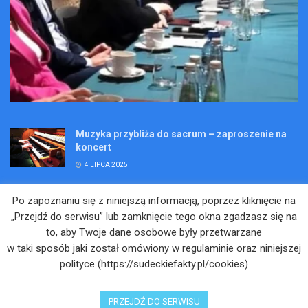
Muzyka przybliża do sacrum – zaproszenie na
koncert
4 LIPCA 2025
Wakacje pełne przygód – są jeszcze miejsca na
Po zapoznaniu się z niniejszą informacją, poprzez kliknięcie na
Kopalniane Ekspedycje
„Przejdź do serwisu” lub zamknięcie tego okna zgadzasz się na
4 LIPCA 2025
to, aby Twoje dane osobowe były przetwarzane
w taki sposób jaki został omówiony w regulaminie oraz niniejszej
Adam Maciejczyk: „Chcemy przełamywać
polityce (https://sudeckiefakty.pl/cookies)
bariery. Nie tylko bólu…”
4 LIPCA 2025
PRZEJDŹ DO SERWISU