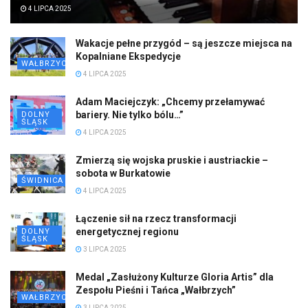
4 LIPCA 2025
Wakacje pełne przygód – są jeszcze miejsca na
Kopalniane Ekspedycje
WAŁBRZYCH
4 LIPCA 2025
Adam Maciejczyk: „Chcemy przełamywać
bariery. Nie tylko bólu…”
DOLNY
ŚLĄSK
4 LIPCA 2025
Zmierzą się wojska pruskie i austriackie –
sobota w Burkatowie
ŚWIDNICA
4 LIPCA 2025
Łączenie sił na rzecz transformacji
energetycznej regionu
DOLNY
ŚLĄSK
3 LIPCA 2025
Medal „Zasłużony Kulturze Gloria Artis” dla
Zespołu Pieśni i Tańca „Wałbrzych”
WAŁBRZYCH
3 LIPCA 2025