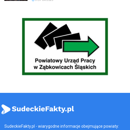
SudeckieFakty.pl - wiarygodne informacje obejmujące powiaty: