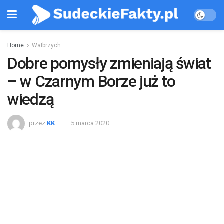
Home
Wałbrzych
Dobre pomysły zmieniają świat
– w Czarnym Borze już to
wiedzą
przez
KK
5 marca 2020