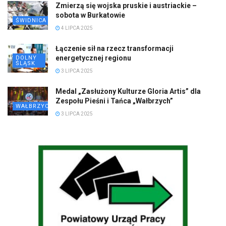
Zmierzą się wojska pruskie i austriackie –
sobota w Burkatowie
ŚWIDNICA
4 LIPCA 2025
Łączenie sił na rzecz transformacji
energetycznej regionu
DOLNY
ŚLĄSK
3 LIPCA 2025
Medal „Zasłużony Kulturze Gloria Artis” dla
Zespołu Pieśni i Tańca „Wałbrzych”
WAŁBRZYCH
3 LIPCA 2025