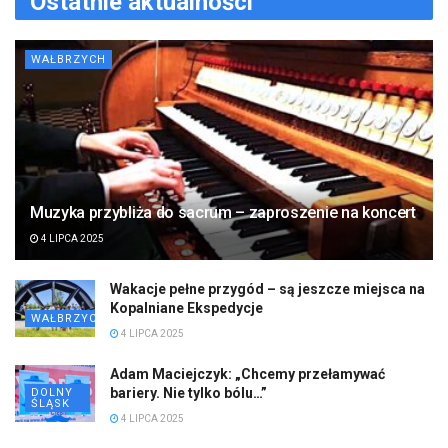
Ostatnie aktualności
WAŁBRZYCH
Muzyka przybliża do sacrum – zaproszenie na koncert
4 LIPCA 2025
Wakacje pełne przygód – są jeszcze miejsca na
Kopalniane Ekspedycje
WAŁBRZYCH
4 LIPCA 2025
Adam Maciejczyk: „Chcemy przełamywać
bariery. Nie tylko bólu…”
DOLNY
ŚLĄSK
4 LIPCA 2025