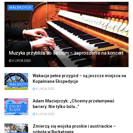
WAŁBRZYCH
Muzyka przybliża do sacrum – zaproszenie na koncert
4 LIPCA 2025
Wakacje pełne przygód – są jeszcze miejsca na
Kopalniane Ekspedycje
WAŁBRZYCH
4 LIPCA 2025
Adam Maciejczyk: „Chcemy przełamywać
bariery. Nie tylko bólu…”
DOLNY
ŚLĄSK
4 LIPCA 2025
Zmierzą się wojska pruskie i austriackie –
sobota w Burkatowie