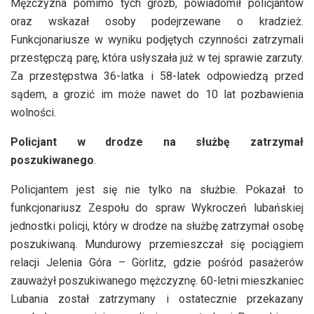
Mężczyzna pomimo tych gróźb, powiadomił policjantów
oraz wskazał osoby podejrzewane o kradzież.
Funkcjonariusze w wyniku podjętych czynności zatrzymali
przestępczą parę, która usłyszała już w tej sprawie zarzuty.
Za przestępstwa 36-latka i 58-latek odpowiedzą przed
sądem, a grozić im może nawet do 10 lat pozbawienia
wolności.
Policjant w drodze na służbę zatrzymał
poszukiwanego
.
Policjantem jest się nie tylko na służbie. Pokazał to
funkcjonariusz Zespołu do spraw Wykroczeń lubańskiej
jednostki policji, który w drodze na służbę zatrzymał osobę
poszukiwaną. Mundurowy przemieszczał się pociągiem
relacji Jelenia Góra – Görlitz, gdzie pośród pasażerów
zauważył poszukiwanego mężczyznę. 60-letni mieszkaniec
Lubania został zatrzymany i ostatecznie przekazany