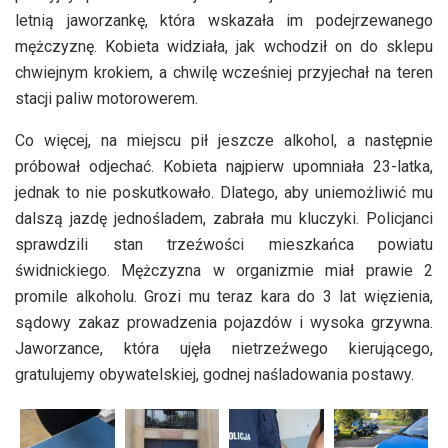
letnią jaworzankę, która wskazała im podejrzewanego
mężczyznę. Kobieta widziała, jak wchodził on do sklepu
chwiejnym krokiem, a chwilę wcześniej przyjechał na teren
stacji paliw motorowerem.
Co więcej, na miejscu pił jeszcze alkohol, a następnie
próbował odjechać. Kobieta najpierw upomniała 23-latka,
jednak to nie poskutkowało. Dlatego, aby uniemożliwić mu
dalszą jazdę jednośladem, zabrała mu kluczyki. Policjanci
sprawdzili stan trzeźwości mieszkańca powiatu
świdnickiego. Mężczyzna w organizmie miał prawie 2
promile alkoholu. Grozi mu teraz kara do 3 lat więzienia,
sądowy zakaz prowadzenia pojazdów i wysoka grzywna.
Jaworzance, która ujęła nietrzeźwego kierującego,
gratulujemy obywatelskiej, godnej naśladowania postawy.