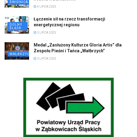
ŚWIDNICA
4 LIPCA 2025
Łączenie sił na rzecz transformacji
energetycznej regionu
DOLNY
ŚLĄSK
3 LIPCA 2025
Medal „Zasłużony Kulturze Gloria Artis” dla
Zespołu Pieśni i Tańca „Wałbrzych”
WAŁBRZYCH
3 LIPCA 2025