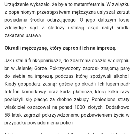
Urządzenie wykazało, że była to metamfetamia. W związku
z popełnionym przestępstwem mężczyzna usłyszał zarzut
posiadania środka odurzającego. O jego dalszym losie
zdecyduje sąd, a śledczy ustalają skąd nabył środki
zakazane ustawą.
Okradli mężczyznę, który zaprosił ich na imprezę
.
Jak ustalili funkcjonariusze, do zdarzenia doszło w sierpniu
br. w Jeleniej Górze. Pokrzywdzony zaprosił znajomą parę
do siebie na imprezę, podczas której spożywali alkohol.
Kiedy gospodarz zasnął, goście go okradli. Ich łupem padł
telefon komórkowy oraz karta płatnicza, którą kilka razy
posłużyli się płacąc za drobne zakupy. Poniesione straty
właściciel oszacował na ponad 1000 złotych. Dodatkowo
58-latek zagroził pokrzywdzonemu pozbawieniem życia w
przypadku powiadomienia policji.