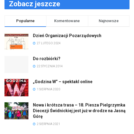
Zobacz jeszcze
Popularne
Komentowane
Najnowsze
Dzień Organizacji Pozarządowych
27 LUTEGO 2024
Do rozbiórki?
22 STYCZNIA 2014
„Godzina W” – spektakl online
1 SIERPNIA 2020
Nowa i krótsza trasa – 18. Piesza Pielgrzymka
Diecezji Świdnickiej jest już w drodze na Jasną
Górę
2 SIERPNIA 2021