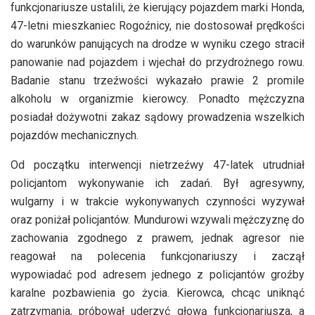
funkcjonariusze ustalili, że kierujący pojazdem marki Honda,
47-letni mieszkaniec Rogoźnicy, nie dostosował prędkości
do warunków panujących na drodze w wyniku czego stracił
panowanie nad pojazdem i wjechał do przydrożnego rowu.
Badanie stanu trzeźwości wykazało prawie 2 promile
alkoholu w organizmie kierowcy. Ponadto mężczyzna
posiadał dożywotni zakaz sądowy prowadzenia wszelkich
pojazdów mechanicznych.
Od początku interwencji nietrzeźwy 47-latek utrudniał
policjantom wykonywanie ich zadań. Był agresywny,
wulgarny i w trakcie wykonywanych czynności wyzywał
oraz poniżał policjantów. Mundurowi wzywali mężczyznę do
zachowania zgodnego z prawem, jednak agresor nie
reagował na polecenia funkcjonariuszy i zaczął
wypowiadać pod adresem jednego z policjantów groźby
karalne pozbawienia go życia. Kierowca, chcąc uniknąć
zatrzymania, próbował uderzyć głową funkcjonariusza, a