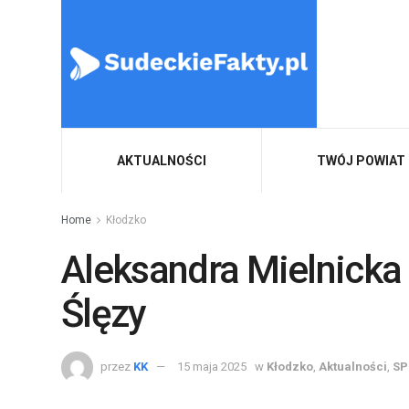
AKTUALNOŚCI
TWÓJ POWIAT
Home
Kłodzko
Aleksandra Mielnicka
Ślęzy
przez
KK
15 maja 2025
w
Kłodzko
,
Aktualności
,
SP