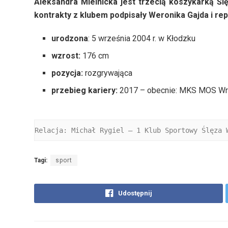
Aleksandra Mielnicka jest trzecią koszykarką Ś
kontrakty z klubem podpisały Weronika Gajda i r
urodzona
: 5 września 2004 r. w Kłodzku
wzrost:
176 cm
pozycja:
rozgrywająca
przebieg kariery:
2017 – obecnie: MKS MOS Wro
Relacja: Michał Rygiel – 1 Klub Sportowy Ślęza 
Tagi:
sport
Udostępnij