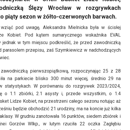
awodniczką Ślęzy Wrocław w rozgrywkach
 to piąty sezon w żółto-czerwonych barwach.
ą wziąć pod uwagę, Aleksandra Mielnicka była w ścisłej
ze Kobiet. Pod kątem sumarycznego wskaźnika EVAL
y jednak w tym miejscu podkreślić, że przed zawodniczką
d parasolem przepisu, zaś Szymkiewicz w nadchodzących
wiec.
a zawodniczką pierwszopiątkową, rozpoczynając 25 z 28
ła na parkiecie blisko 300 minut więcej, średnio 29 na
s w statystykach. W porównaniu do rozgrywek 2023/2024,
ę o 1.1 zbiórki, 2.1 asysty i, przede wszystkim, o 1.4
asket Lidze Kobiet, na przestrzeni całego sezonu notując aż
niu będzie obchodzić 21 urodziny, ma na koncie już kilka
klasy. W grudniu zanotowała 16 punktów, siedem zbiórek i
 Enei Gorzów Wlkp., w lutym rzuciła 22 oczka Zagłębiu