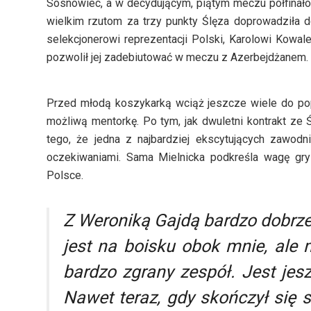
Sosnowiec, a w decydującym, piątym meczu półfinałó
wielkim rzutom za trzy punkty Ślęza doprowadziła 
selekcjonerowi reprezentacji Polski, Karolowi Kowal
pozwolił jej zadebiutować w meczu z Azerbejdżanem.
Przed młodą koszykarką wciąż jeszcze wiele do popr
możliwą mentorkę. Po tym, jak dwuletni kontrakt ze 
tego, że jedna z najbardziej ekscytujących zawod
oczekiwaniami. Sama Mielnicka podkreśla wagę gry
Polsce.
Z Weroniką Gajdą bardzo dobrze 
jest na boisku obok mnie, ale
bardzo zgrany zespół. Jest jes
Nawet teraz, gdy skończył się s