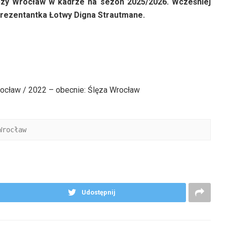
lęzy Wrocław w kadrze na sezon 2025/2026. Wcześniej
eprezentantka Łotwy Digna Strautmane.
cław / 2022 – obecnie: Ślęza Wrocław
Wrocław
Udostępnij