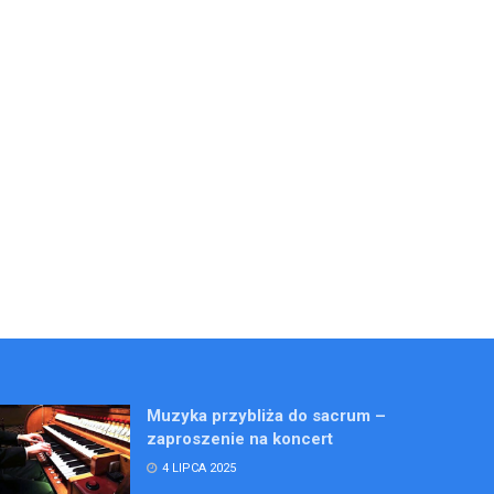
Muzyka przybliża do sacrum –
zaproszenie na koncert
4 LIPCA 2025