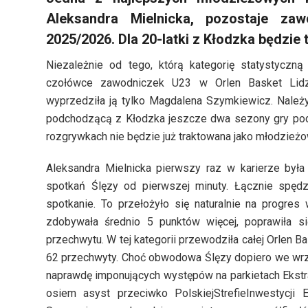
Aleksandra Mielnicka, pozostaje z
2025/2026. Dla 20-latki z Kłodzka będzie
Niezależnie od tego, którą kategorię statystyczn
czołówce zawodniczek U23 w Orlen Basket Lid
wyprzedziła ją tylko Magdalena Szymkiewicz. Należ
podchodzącą z Kłodzka jeszcze dwa sezony gry po
rozgrywkach nie będzie już traktowana jako młodzieżo
Aleksandra Mielnicka pierwszy raz w karierze był
spotkań Ślęzy od pierwszej minuty. Łącznie spędzi
spotkanie. To przełożyło się naturalnie na progre
zdobywała średnio 5 punktów więcej, poprawiła si
przechwytu. W tej kategorii przewodziła całej Orlen B
62 przechwyty. Choć obwodowa Ślęzy dopiero we wrześ
naprawdę imponujących występów na parkietach Ekstra
osiem asyst przeciwko PolskiejStrefieInwestycji