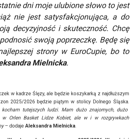
tatnie dni moje ulubione słowo to jest
ąż nie jest satysfakcjonująca, a do
ją decyzyjność i skuteczność. Chcę
s podnosić swoją poprzeczkę. Będę się
najlepszej strony w EuroCupie, bo to
eksandra Mielnicka
.
zek w kadrze Ślęzy, ale będzie koszykarką z najdłuższym
ezon 2025/2026 będzie piątym w stolicy Dolnego Śląska.
 kocham tutejszych ludzi. Mam dużo znajomych, dużo
ko w Orlen Basket Lidze Kobiet, ale w i w rozgrywkach
any
– dodaje
Aleksandra Mielnicka
.