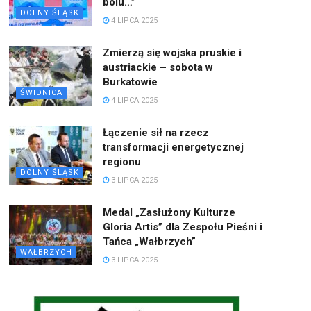
bólu…”
DOLNY ŚLĄSK
4 LIPCA 2025
Zmierzą się wojska pruskie i
austriackie – sobota w
Burkatowie
ŚWIDNICA
4 LIPCA 2025
Łączenie sił na rzecz
transformacji energetycznej
regionu
DOLNY ŚLĄSK
3 LIPCA 2025
Medal „Zasłużony Kulturze
Gloria Artis” dla Zespołu Pieśni i
Tańca „Wałbrzych”
WAŁBRZYCH
3 LIPCA 2025