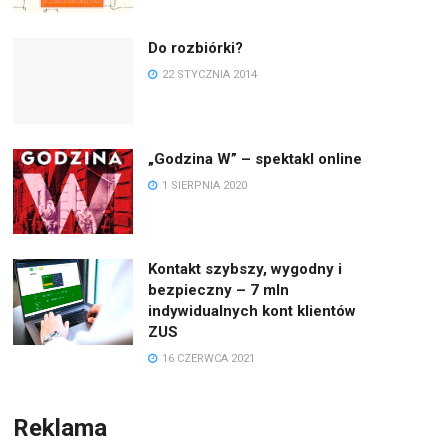
Do rozbiórki?
22 STYCZNIA 2014
„Godzina W” – spektakl online
1 SIERPNIA 2020
Kontakt szybszy, wygodny i
bezpieczny – 7 mln
indywidualnych kont klientów
ZUS
16 CZERWCA 2021
Reklama