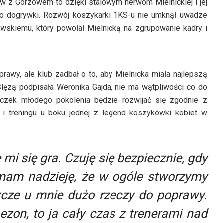
w z Gorzowem to dzięki stalowym nerwom Mielnickiej i jej
do dogrywki. Rozwój koszykarki 1KS-u nie umknął uwadze
ewskiemu, który powołał Mielnicką na zgrupowanie kadry i
awy, ale klub zadbał o to, aby Mielnicka miała najlepszą
Ślęzą podpisała Weronika Gajda, nie ma wątpliwości co do
niczek młodego pokolenia będzie rozwijać się zgodnie z
 i treningu u boku jednej z legend koszykówki kobiet w
mi się gra. Czuję się bezpiecznie, gdy
 mam nadzieję, że w ogóle stworzymy
zcze u mnie dużo rzeczy do poprawy.
ezon, to ja cały czas z trenerami nad