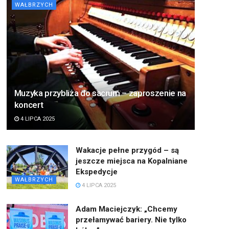
WAŁBRZYCH
Muzyka przybliża do sacrum – zaproszenie na
koncert
4 LIPCA 2025
Wakacje pełne przygód – są
jeszcze miejsca na Kopalniane
Ekspedycje
WAŁBRZYCH
4 LIPCA 2025
Adam Maciejczyk: „Chcemy
przełamywać bariery. Nie tylko